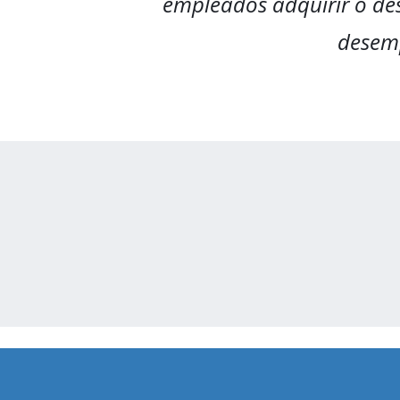
empleados adquirir o des
desemp